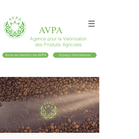
AVPA
Agence pour la Valorisation
des Produits Agricoles
Torne-se membro da AVPA
Espaço Vencedores