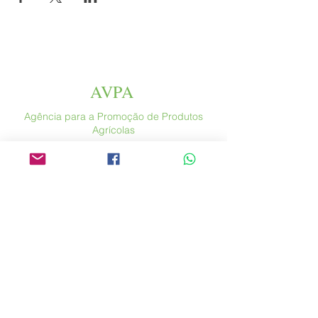
AVPA
Agência para a Promoção de Produtos
Agrícolas
Espace Altura
Rua Saint Antoine, 46
75004 Paris
​ França
Telefone. :
+33 (0) 1 44 54 80 32
contact@avpa.fr
www.avpa.fr