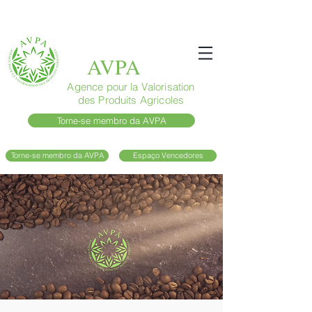
AVPA
Agence pour la Valorisation
des Produits Agricoles
Torne-se membro da AVPA
Torne-se membro da AVPA
Espaço Vencedores