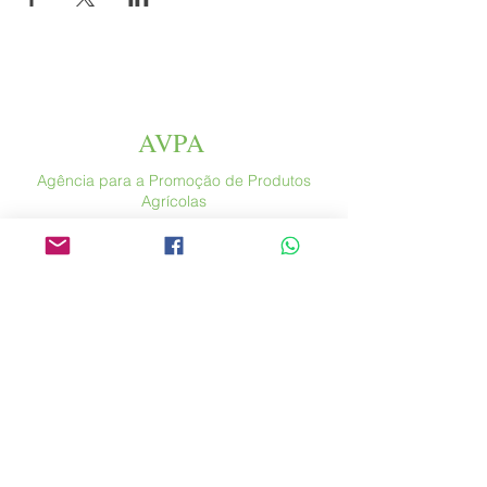
AVPA
Agência para a Promoção de Produtos
Agrícolas
Espace Altura
Rua Saint Antoine, 46
75004 Paris
​ França
Telefone. :
+33 (0) 1 44 54 80 32
contact@avpa.fr
www.avpa.fr