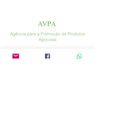
AVPA
Agência para a Promoção de Produtos
Agrícolas
Espace Altura
Rua Saint Antoine, 46
75004 Paris
​ França
Telefone. :
+33 (0) 1 44 54 80 32
contact@avpa.fr
www.avpa.fr
Envie-nos uma mensagem