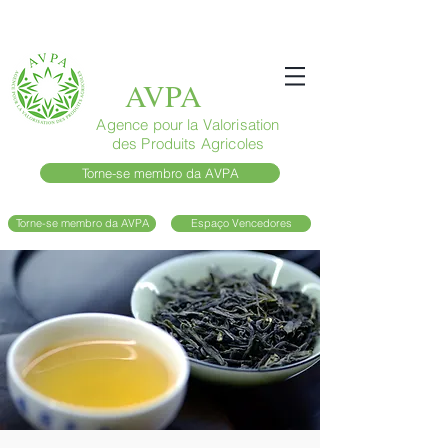
AVPA
Agence pour la Valorisation
des Produits Agricoles
Torne-se membro da AVPA
Torne-se membro da AVPA
Espaço Vencedores