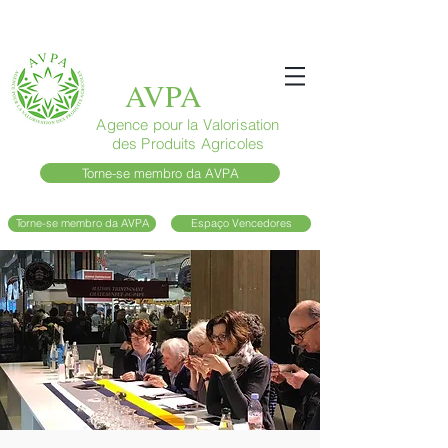
AVPA
Agence pour la Valorisation
des Produits Agricoles
Torne-se membro da AVPA
Torne-se membro da AVPA
Espaço Vencedores