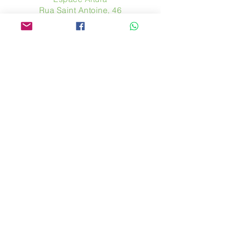
Rua Saint Antoine, 46
75004 Paris
​ França
Telefone. :
+33 (0) 1 44 54 80 32
contact@avpa.fr
www.avpa.fr
Envie-nos uma mensagem