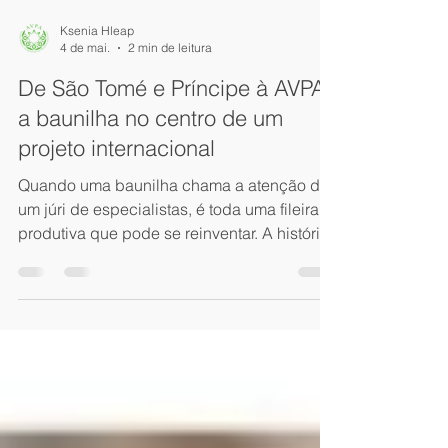
Ksenia Hleap
4 de mai.
2 min de leitura
De São Tomé e Príncipe à AVPA:
a baunilha no centro de um
projeto internacional
Quando uma baunilha chama a atenção de
um júri de especialistas, é toda uma fileira
produtiva que pode se reinventar. A história
de São Tomé e Príncipe ilustra como um
reconhecimento pode tornar-se o ponto de
partida para uma ambição internacional Em
2021, Juliette Dohar descobre a AVPA
(Agência para a Valorização dos Produtos
Agrícolas) e apresenta a sua produção de
baunilha biológica originária de São Tomé e