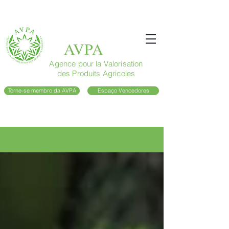
AVPA
Agence pour la Valorisation
des Produits Agricoles
Torne-se membro da AVPA
Espaço Vencedores
Blog